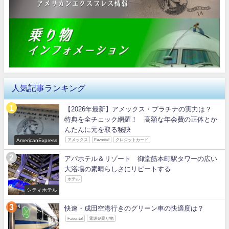
人気記事ランキング
【2026年最新】アメックス・プラチナの実力は？
特典を全チェック網羅！ 高額な年会費の正体とか
んたんに元を取る秘訣
AmericanExpress
アメックス
Favorite!
クレジットカード
アパホテル＆リゾート 御堂筋本町駅タワーの広い
大浴場の素晴らしさにリピートする
ホテル
シティホテル
快速・成田空港行きのグリーン車の快適度は？
Favorite!
電源＠乗り物