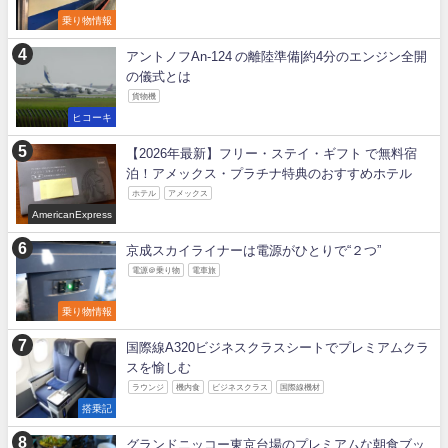
乗り物情報
アントノフAn-124 の離陸準備|約4分のエンジン全開
の儀式とは
貨物機
ヒコーキ
【2026年最新】フリー・ステイ・ギフト で無料宿
泊！アメックス・プラチナ特典のおすすめホテル
ホテル
アメックス
AmericanExpress
京成スカイライナーは電源がひとりで“２つ”
電源＠乗り物
電車旅
乗り物情報
国際線A320ビジネスクラスシートでプレミアムクラ
スを愉しむ
ラウンジ
機内食
ビジネスクラス
国際線機材
搭乗記
グランドニッコー東京台場のプレミアムな朝食ブッ