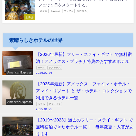
フェで１日をスタートする。
ホテル
Favorite!
ブッフェ
朝ごはん
ホテル
素晴らしきホテルの世界
【2026年最新】フリー・ステイ・ギフト で無料宿
泊！アメックス・プラチナ特典のおすすめホテル
ホテル
アメックス
AmericanExpress
2026.02.26
【2025年最新】アメックス ファイン・ホテル・
アンド・リゾート と ザ・ホテル・コレクションで
利用できるホテル一覧
AmericanExpress
ホテル
アメックス
2025.01.25
【2019〜2023】過去のフリー・ステイ・ギフト で
無料宿泊できたホテル一覧！ 毎年変更・入替があ
ります