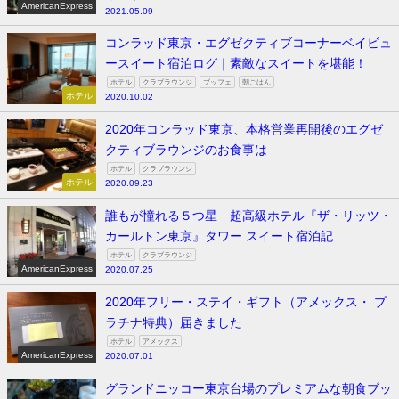
AmericanExpress
2021.05.09
コンラッド東京・エグゼクティブコーナーベイビュ
ースイート宿泊ログ｜素敵なスイートを堪能！
ホテル
クラブラウンジ
ブッフェ
朝ごはん
ホテル
2020.10.02
2020年コンラッド東京、本格営業再開後のエグゼ
クティブラウンジのお食事は
ホテル
クラブラウンジ
ホテル
2020.09.23
誰もが憧れる５つ星 超高級ホテル『ザ・リッツ・
カールトン東京』タワー スイート宿泊記
ホテル
クラブラウンジ
AmericanExpress
2020.07.25
2020年フリー・ステイ・ギフト（アメックス・ プ
ラチナ特典）届きました
ホテル
アメックス
AmericanExpress
2020.07.01
グランドニッコー東京台場のプレミアムな朝食ブッ