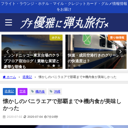
フライト・ラウンジ・ホテル・マイル・クレジットカード・グルメ情報情報
をお届け
乗り物情報
ホテル
快速・成田空港行きのグリーン車
グランドニッコー東京台場のプレ
の快適度は？
ミアムな朝食ブッフェで１日をス
タートする。
ホーム
搭乗記
懐かしのバニラエアで那覇まで✈︎機内食が美味しかった
搭乗記
空港
機内食
沖縄
懐かしのバニラエアで那覇まで✈︎機内食が美味し
かった
2020-07-02
2020-07-04
7分16秒