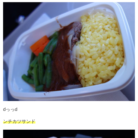
dっっd
ンチカツサンド