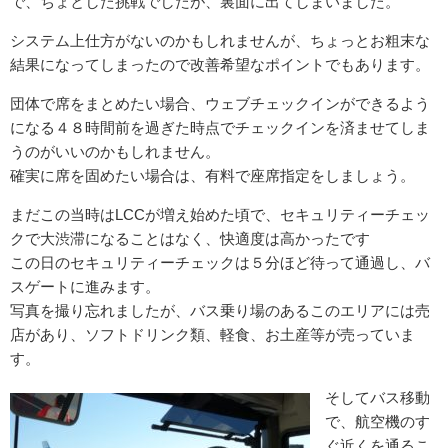
で、ちょとした挑戦でしたが、裏面に出てしまいました。
システム上仕方がないのかもしれませんが、ちょっとお粗末な
結果になってしまったので改善希望なポイントでもあります。
団体で席をまとめたい場合、ウェブチェックインができるよう
になる４８時間前を過ぎた時点でチェックインを済ませてしま
うのがいいのかもしれません。
確実に席を固めたい場合は、有料で座席指定をしましょう。
まだこの当時はLCCが増え始めた頃で、セキュリティーチェッ
クで大渋滞になることはなく、快適度は高かったです
この日のセキュリティーチェックは５分ほど待って通過し、バ
スゲートに進みます。
写真を撮り忘れましたが、バス乗り場のあるこのエリアには売
店があり、ソフトドリンク類、軽食、お土産等が売っていま
す。
そしてバス移動
で、航空機のす
ぐ近くを通るこ