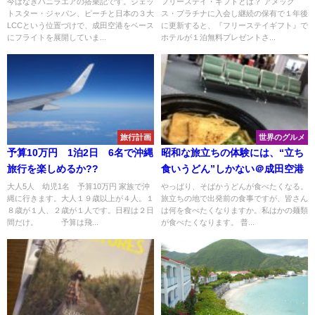
たホテル一覧！ 毎年変更・入
今はなきバニラエアの搭乗記です。ジェッ
フリーステイ・ギフトとは？ アメック
トスター・ジャパン、ピーチと日本の３大
ス・プラチナに入会し継続の保有で１年後
替があります
LCCという位置づけで、成田空港をベース
に更新すると、『フリーステイギフト』で
にフライトを展開していま...
ホテルが１泊無料プレゼントさ...
旅行計画
世界のグルメ
予算10万円 1泊2日 6名で沖縄
昭和な旅立ちの体験には、“立ち
旅行を楽しめるか??
食いうどん”しかない＠成田空港
大人5人 幼児1名 予算10万円 家族で沖
やっぱり、そばかうどんが食べたくなる。
縄に行きます。大人１９歳以上が４人。１
旅立ちの地で出発前の食事ですが、皆さん
８歳が１人、２歳が１人です。日程は２日
は何を食べたくなりますか。私はかの麺類
間だけ。 予算は飛...
が食べたくなります。 普...