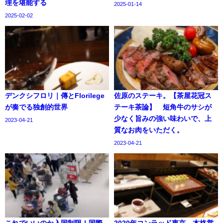
理を堪能する
2025-01-14
2025-02-02
デンクシフロリ｜傳とFlorilege
佐原のステーキ。【茶屋花冠ス
が奏でる独創的世界
テーキ茶論】 短角牛のサシが
少なく旨みの強い味わいで、上
2023-04-21
質なお肉をいただく。
2023-04-21