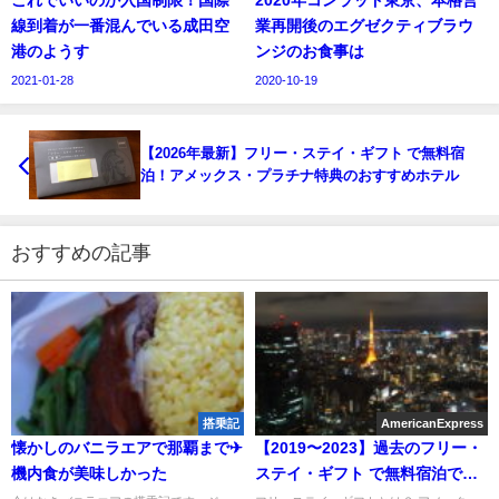
これでいいのか入国制限！国際
2020年コンラッド東京、本格営
線到着が一番混んでいる成田空
業再開後のエグゼクティブラウ
港のようす
ンジのお食事は
2021-01-28
2020-10-19
【2026年最新】フリー・ステイ・ギフト で無料宿
泊！アメックス・プラチナ特典のおすすめホテル
おすすめの記事
搭乗記
AmericanExpress
懐かしのバニラエアで那覇まで✈︎
【2019〜2023】過去のフリー・
機内食が美味しかった
ステイ・ギフト で無料宿泊でき