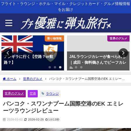
フライト・ラウンジ・ホテル・マイル・クレジットカード・グルメ情報情報
をお届け
乗り物情報
世界のグルメ
アンギラに行く【空路？or航
JALラウンジカレーが食べられる
路？】
｜成田・御料鶴さんでビーフカレ
ー
ホーム
世界のグルメ
バンコク・スワンナプーム国際空港のEK エミレーツ
ラウンジレビュー
世界のグルメ
空港
ラウンジ
バンコク・スワンナプーム国際空港のEK エミレ
ーツラウンジレビュー
2026-03-02
2026-02-26
1分13秒