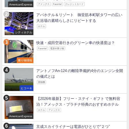
AmericanExpress
アメックス
Favorite!
クレジットカード
アパホテル＆リゾート 御堂筋本町駅タワーの広い
大浴場の素晴らしさにリピートする
ホテル
シティホテル
快速・成田空港行きのグリーン車の快適度は？
Favorite!
電源＠乗り物
乗り物情報
アントノフAn-124 の離陸準備|約4分のエンジン全開
の儀式とは
貨物機
ヒコーキ
【2026年最新】フリー・ステイ・ギフト で無料宿
泊！アメックス・プラチナ特典のおすすめホテル
ホテル
アメックス
AmericanExpress
京成スカイライナーは電源がひとりで“２つ”