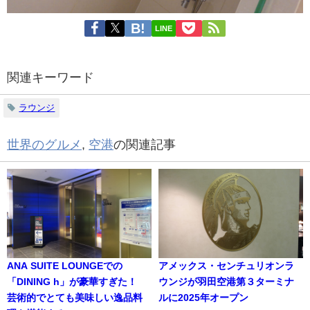
LINE
関連キーワード
ラウンジ
世界のグルメ
,
空港
の関連記事
ANA SUITE LOUNGEでの
アメックス・センチュリオンラ
「DINING h」が豪華すぎた！
ウンジが羽田空港第３ターミナ
芸術的でとても美味しい逸品料
ルに2025年オープン