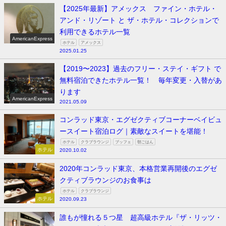
【2025年最新】アメックス ファイン・ホテル・
アンド・リゾート と ザ・ホテル・コレクションで
利用できるホテル一覧
AmericanExpress
ホテル
アメックス
2025.01.25
【2019〜2023】過去のフリー・ステイ・ギフト で
無料宿泊できたホテル一覧！ 毎年変更・入替があ
ります
AmericanExpress
2021.05.09
コンラッド東京・エグゼクティブコーナーベイビュ
ースイート宿泊ログ｜素敵なスイートを堪能！
ホテル
クラブラウンジ
ブッフェ
朝ごはん
ホテル
2020.10.02
2020年コンラッド東京、本格営業再開後のエグゼ
クティブラウンジのお食事は
ホテル
クラブラウンジ
ホテル
2020.09.23
誰もが憧れる５つ星 超高級ホテル『ザ・リッツ・