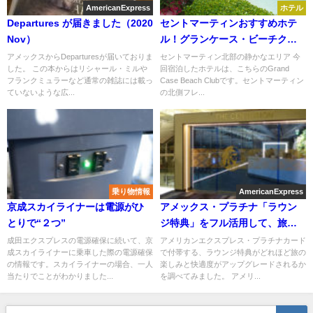
AmericanExpress
ホテル
Departures が届きました（2020
セントマーティンおすすめホテ
Nov）
ル！グランケース・ビーチクラ
ブ
アメックスからDeparturesが届いておりま
セントマーティン北部の静かなエリア 今
した。 この本からはリシャール・ミルや
回宿泊したホテルは、こちらのGrand
フランクミュラーなど通常の雑誌には載っ
Case Beach Clubです。セントマーティン
ていないような広...
の北側フレ...
乗り物情報
AmericanExpress
京成スカイライナーは電源がひ
アメックス・プラチナ「ラウン
とりで“２つ”
ジ特典」をフル活用して、旅を
快適にする。
成田エクスプレスの電源確保に続いて、京
アメリカンエクスプレス・プラチナカード
成スカイライナーに乗車した際の電源確保
で付帯する、ラウンジ特典がどれほど旅の
の情報です。スカイライナーの場合、一人
楽しみと快適度がアップグレードされるか
当たりでことがわかりました...
を調べてみました。 アメリ...