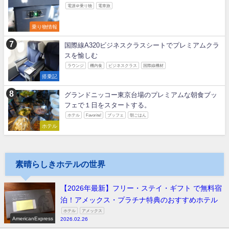
電源＠乗り物
電車旅
乗り物情報
国際線A320ビジネスクラスシートでプレミアムクラ
スを愉しむ
ラウンジ
機内食
ビジネスクラス
国際線機材
搭乗記
グランドニッコー東京台場のプレミアムな朝食ブッ
フェで１日をスタートする。
ホテル
Favorite!
ブッフェ
朝ごはん
ホテル
素晴らしきホテルの世界
【2026年最新】フリー・ステイ・ギフト で無料宿
泊！アメックス・プラチナ特典のおすすめホテル
ホテル
アメックス
AmericanExpress
2026.02.26